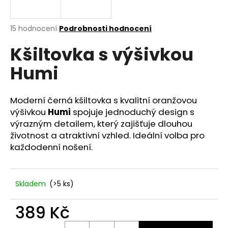
a
j
Průměrné
15 hodnocení
Podrobnosti hodnocení
í
hodnocení
Kšiltovka s výšivkou
produktu
t
je
?
Humi
5,0
z
5
hvězdiček.
Moderní černá kšiltovka s kvalitní oranžovou
výšivkou
Humi
spojuje jednoduchý design s
HLEDAT
výrazným detailem, který zajišťuje dlouhou
životnost a atraktivní vzhled. Ideální volba pro
každodenní nošení.
D
o
p
Skladem
(>5 ks)
o
r
389 Kč
u
Měrná