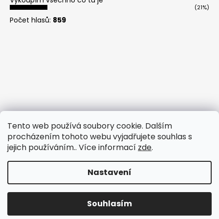
(21%)
Počet hlasů:
859
Tento web používá soubory cookie. Dalším
procházením tohoto webu vyjadřujete souhlas s
jejich používáním.. Více informací
zde
.
Nastavení
Vytvořil Shoptet
Copyright 2026
Humiho-obchůdek
. Všechna práva
Souhlasím
vyhrazena.
OFICIÁLNÍ E-SHOP YouTubera Humiho!