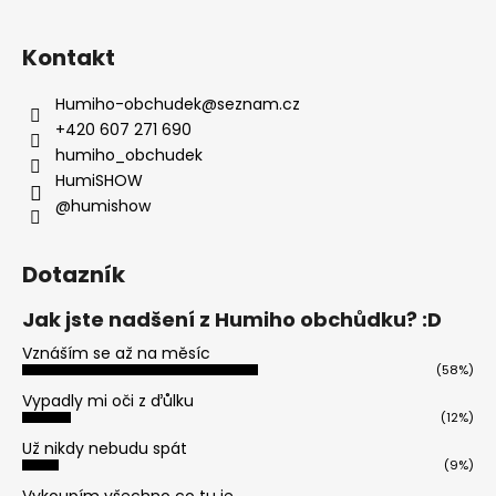
Kontakt
Humiho-obchudek
@
seznam.cz
+420 607 271 690
humiho_obchudek
HumiSHOW
@humishow
Dotazník
Jak jste nadšení z Humiho obchůdku? :D
Vznáším se až na měsíc
(58%)
Vypadly mi oči z ďůlku
(12%)
Už nikdy nebudu spát
(9%)
Vykoupím všechno co tu je