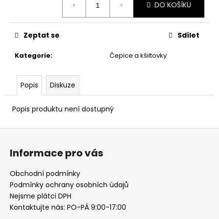
č
DO KOŠÍKU
cena:
u
j
e
Zeptat se
Sdílet
m
e
Kategorie
:
Čepice a kšiltovky
Popis
Diskuze
Popis produktu není dostupný
Z
á
Informace pro vás
p
a
Obchodní podmínky
t
Podmínky ochrany osobních údajů
í
Nejsme plátci DPH
Kontaktujte nás: PO-PÁ 9:00-17:00