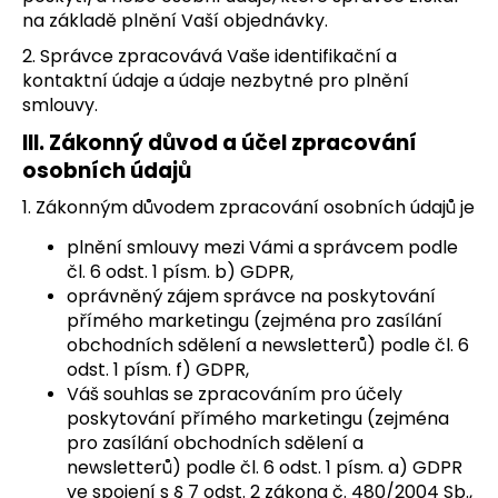
č
na základě plnění Vaší objednávky.
u
j
2. Správce zpracovává Vaše identifikační a
e
kontaktní údaje a údaje nezbytné pro plnění
m
smlouvy.
e
III.
Zákonný důvod a účel zpracování
osobních údajů
1. Zákonným důvodem zpracování osobních údajů je
plnění smlouvy mezi Vámi a správcem podle
čl. 6 odst. 1 písm. b) GDPR,
oprávněný zájem správce na poskytování
přímého marketingu (zejména pro zasílání
obchodních sdělení a newsletterů) podle čl. 6
odst. 1 písm. f) GDPR,
Váš souhlas se zpracováním pro účely
poskytování přímého marketingu (zejména
pro zasílání obchodních sdělení a
newsletterů) podle čl. 6 odst. 1 písm. a) GDPR
ve spojení s § 7 odst. 2 zákona č. 480/2004 Sb.,