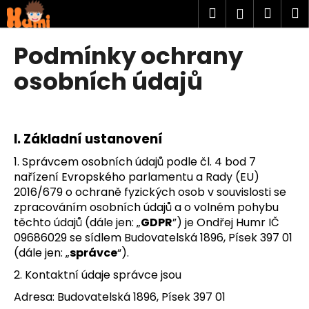
K
Přejít
Hledat
Náku
M
Přihlášen
na
o
obsah
Zpět
Zpět
košík
š
Podmínky ochrany
í
C
osobních údajů
k
o
p
o
I.
Základní ustanovení
t
1. Správcem osobních údajů podle čl. 4 bod 7
ř
nařízení Evropského parlamentu a Rady (EU)
e
2016/679 o ochraně fyzických osob v souvislosti se
b
zpracováním osobních údajů a o volném pohybu
u
těchto údajů (dále jen: „
GDPR
”) je Ondřej Humr IČ
j
09686029 se sídlem Budovatelská 1896, Písek 397 01
e
(dále jen: „
správce
“).
t
2. Kontaktní údaje správce jsou
e
Adresa: Budovatelská 1896, Písek 397 01
n