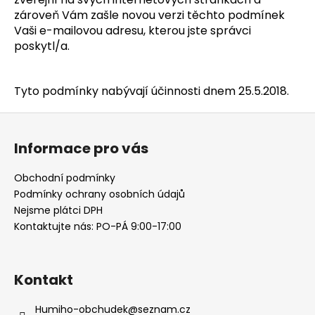
zároveň Vám zašle novou verzi těchto podmínek
Vaši e-mailovou adresu, kterou jste správci
poskytl/a.
Tyto podmínky nabývají účinnosti dnem 25.5.2018.
Z
á
Informace pro vás
p
a
Obchodní podmínky
t
Podmínky ochrany osobních údajů
í
Nejsme plátci DPH
Kontaktujte nás: PO-PÁ 9:00-17:00
Kontakt
Humiho-obchudek
@
seznam.cz