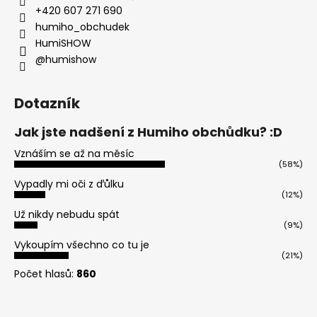
+420 607 271 690
humiho_obchudek
HumiSHOW
@humishow
Dotazník
Jak jste nadšení z Humiho obchůdku? :D
Vznáším se až na měsíc
(58%)
Vypadly mi oči z ďůlku
(12%)
Už nikdy nebudu spát
(9%)
Vykoupím všechno co tu je
(21%)
Počet hlasů:
860