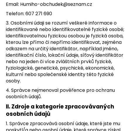
Email: Humiho-obchudek@seznam.cz
a
Telefon: 607 271 690
j
í
3. Osobními údaji se rozumí veškeré informace o
t
identifikované nebo identifikovatelné fyzické osobě;
identifikovatelnou fyzickou osobou je fyzická osoba,
?
kterou lze přímo či nepřímo identifikovat, zejména
odkazem na určitý identifikátor, například jméno,
identifikační číslo, lokační údaje, síťový identifikátor
nebo na jeden či více zvláštních prvků fyzické,
fyziologické, genetické, psychické, ekonomické,
HLEDAT
kulturní nebo společenské identity této fyzické
osoby.
4. Správce nejmenoval pověřence pro ochranu
D
osobních údajů.
o
p
II.
Zdroje a kategorie zpracovávaných
o
osobních údajů
r
1. Správce zpracovává osobní údaje, které jste mu
u
poskytl/a nebo osobní údaje, které správce získal