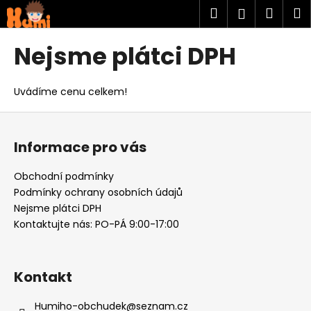
K
Přejít
Hledat
Náku
M
Přihlášen
na
o
obsah
Zpět
Zpět
košík
š
Nejsme plátci DPH
í
C
k
o
Uvádíme cenu celkem!
p
Z
o
á
t
Informace pro vás
p
ř
a
Obchodní podmínky
e
t
Podmínky ochrany osobních údajů
b
í
Nejsme plátci DPH
u
Kontaktujte nás: PO-PÁ 9:00-17:00
j
e
t
Kontakt
e
Humiho-obchudek
@
seznam.cz
n