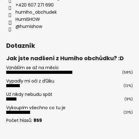
+420 607 271 690
a
humiho_obchudek
j
HumiSHOW
í
@humishow
t
?
Dotazník
Jak jste nadšení z Humiho obchůdku? :D
Vznáším se až na měsíc
HLEDAT
(58%)
Vypadly mi oči z ďůlku
(12%)
Už nikdy nebudu spát
D
(9%)
o
Vykoupím všechno co tu je
p
(21%)
o
Počet hlasů:
859
r
u