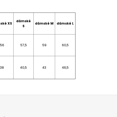
dámské
ské XS
dámské M
dámské L
S
56
57,5
59
60,5
38
40,5
43
46,5