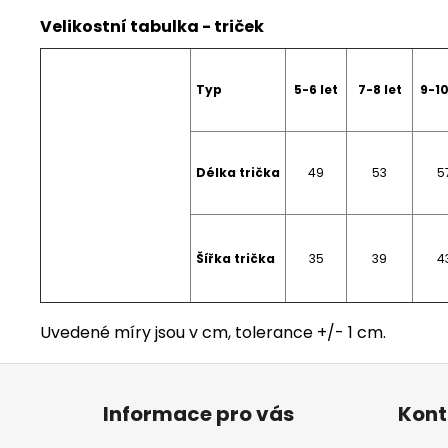
Velikostní tabulka - triček
Typ
5-6 let
7-8 let
9-10
Délka trička
49
53
5
Šířka trička
35
39
4
Uvedené míry jsou v cm, tolerance +/- 1 cm.
Z
á
Informace pro vás
Kont
p