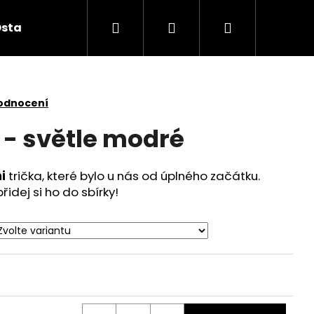
Hledat
Přihlášení
Nákupní
statní doplňky
Všechny produkty pohromadě
košík
odnocení
 - světle modré
i
trička, které bylo u nás od úplného začátku.
idej si ho do sbírky!