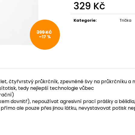
329 Kč
Měrná
cena:
Kategorie
:
Trička
399 KČ
–17 %
úplet, čtyřvrstvý průkrčník, zpevněné švy na průkrčníku a
sítotisk, tedy nejlepší technologie vůbec
rační)
kem dovnitř), nepoužívat agresivní prací prášky a bělidla
isk přímo ale pouze přes jinou látku, nevystavovat potis