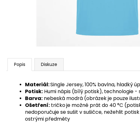
Popis
Diskuze
Materiál:
Single Jersey, 100% bavlna, hladký 
Potisk:
Humi nápis (bílý potisk), technologie - 
Barva:
nebeská modrá (obrázek je pouze ilust
Ošetření:
tričko
je možné prát do 40 °C (potis
nedoporučuje se sušit v sušičce, nežehlit pot
ostrými předměty