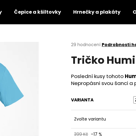
y
Čepice a kšiltovky
Hrnečky a plakáty
O
Co potřebujete najít?
Průměrné
29 hodnocení
Podrobnosti h
hodnocení
Tričko Humi
produktu
HLEDAT
je
4,7
z
Poslední kusy tohoto
Hum
5
Doporučujeme
Nepropásni svou šanci a př
hvězdiček.
VARIANTA
Zvolte variantu
399 Kč
–17 %