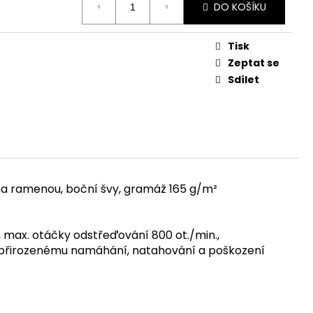
DO KOŠÍKU
Tisk
Zeptat se
Sdílet
 na ramenou, boční švy, gramáž 165 g/m²
, max. otáčky odstřeďování 800 ot./min.,
k nepřirozenému namáhání, natahování a poškození